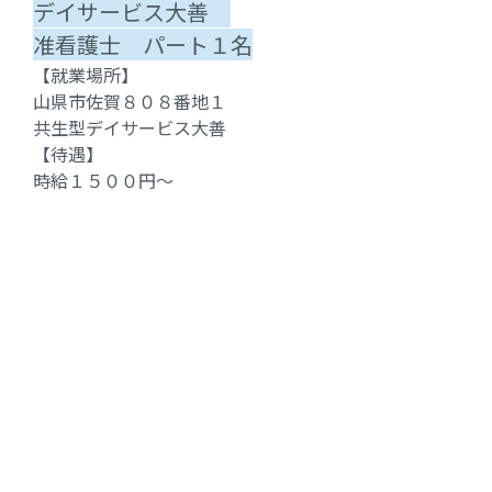
デイサービス大善
准看護士 パート１名
【就業場所】
山県市佐賀８０８番地１
共生型デイサービス大善
【待遇】
時給１５００円～
交通費支給
【問合せ先】
0581-78-4399 担当：スギハラ
一覧へ戻る
カテゴリ