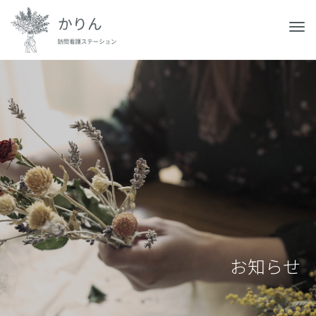
M
e
n
u
お知らせ